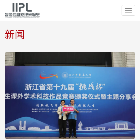
切
换
导
新闻
航