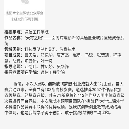
推报学院：
通信工程学院
作品名称：
“天穹之眼”——面向病理诊断的高通量全玻片显微成像系
统
领域类别：
科技发明制作B类，信息技术
项目成员：
曹天浩，邓佩华，唐万杰，赵勇，马琼，张贺凯，程艳
慧，胡懿，陈姿伊，叶一舟
指导老师：
江劭玮、甘凤娇、吴华铮
指导老师所在学院：
通信工程学院
据悉，本次大赛以
“创新放飞梦想 创业成就人生”
为主题。自大
赛启动以来，全省共有103所高校参赛，遴选推荐2057件作品参加
省级复赛。经复赛选拔，共有71所高校的412件作品入围主体赛省级
决赛进行同台竞技。本次我院本硕项目团队在“挑战杯”大学生课外学
术科技作品竞赛中取得的优异成绩，是我院创新创业教育成果的集
中体现，也是我院学子勇于创新、敢于挑战精神的生动诠释。